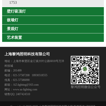
1753
壁灯吸顶灯
嵌墙灯
景观灯
艺术装置
上海黎鸿照明科技有限公司
地址：上海市奉贤区金汇镇大叶公路6818号万洋
科技城
邮编：201499
电话：021-57587208 18930518555
传真：021-57586090
邮箱：AZ-lighting@163.com
黎鸿照明微信公众号
网址：www.az-lighting.com
销售QQ: 2407424510