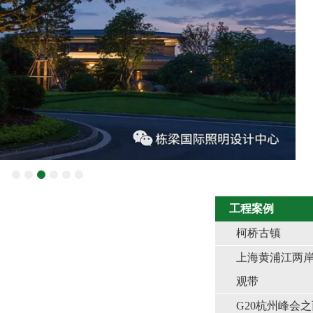
工程案例
柯桥古镇
上海黄浦江两
观带
G20杭州峰会