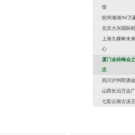
馆
杭州湘湖JW万
北京大兴国际
上海九棵树未
心
厦门金砖峰会
庄
四川泸州郎酒
山西长治万达
七彩云南古滇