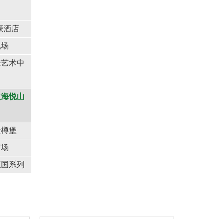
豪酒店
机场
来艺术中
之海悦山
金樽堡
广场
王国系列