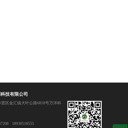
明科技有限公司
贤区金汇镇大叶公路6818号万洋科
7208 18930518555