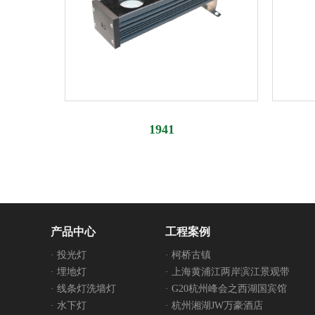
1941
产品中心
工程案例
· 投光灯
· 柯桥古镇
· 埋地灯
· 上海黄浦江两岸滨江景观带
· 线条灯洗墙灯
· G20杭州峰会之西湖国宾馆
· 水下灯
· 杭州湘湖JW万豪酒店