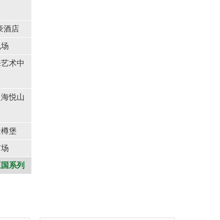
豪酒店
机场
来艺术中
之海悦山
金樽堡
广场
王国系列