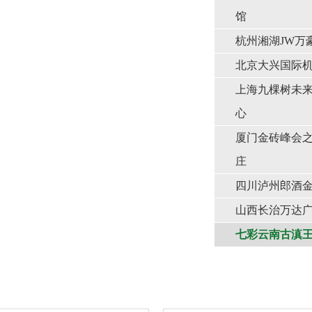
馆
杭州湘湖JW万
北京大兴国际
上海九棵树未
心
厦门金砖峰会
庄
四川泸州郎酒
山西长治万达
七彩云南古滇