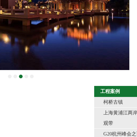
工程案例
柯桥古镇
上海黄浦江两
观带
G20杭州峰会