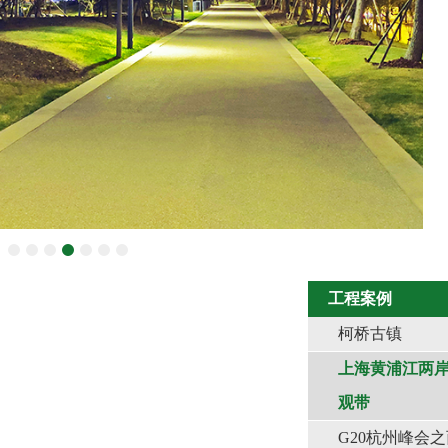
工程案例
柯桥古镇
上海黄浦江两
观带
G20杭州峰会