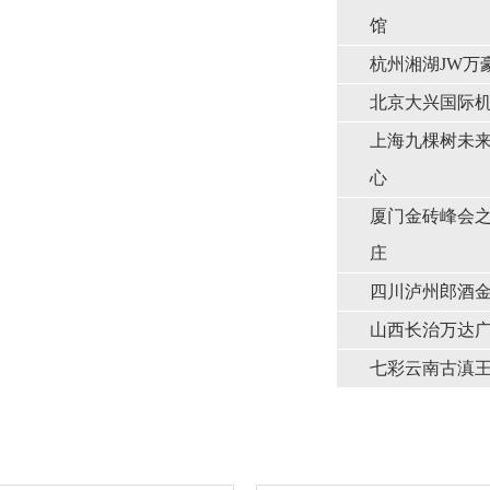
馆
杭州湘湖JW万
北京大兴国际
上海九棵树未
心
厦门金砖峰会
庄
四川泸州郎酒
山西长治万达
七彩云南古滇