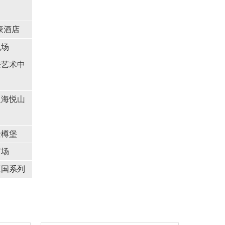
豪酒店
机场
来艺术中
之海悦山
金樽堡
广场
王国系列