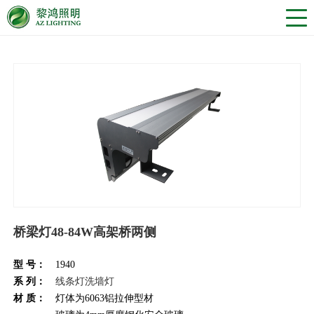
桥梁灯48-84W高架桥两侧
型 号：
1940
系 列：
线条灯洗墙灯
材 质：
灯体为6063铝拉伸型材