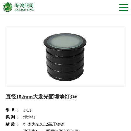
直径102mm大发光面埋地灯3W
型 号：
1731
系 列：
埋地灯
材 质：
灯体为ADC12高压铸铝